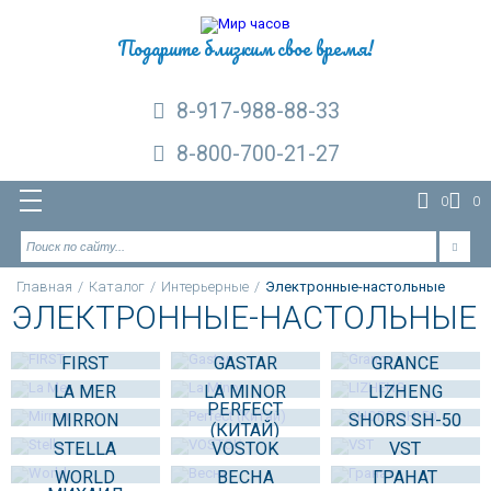
Подарите близким свое время!
8-917-988-88-33
8-800-700-21-27
0
0
Главная
/
Каталог
/
Интерьерные
/
Электронные-настольные
ЭЛЕКТРОННЫЕ-НАСТОЛЬНЫЕ
FIRST
GASTAR
GRANCE
LA MER
LA MINOR
LIZHENG
PERFECT
MIRRON
SHORS SH-50
(КИТАЙ)
STELLA
VOSTOK
VST
WORLD
ВЕСНА
ГРАНАТ