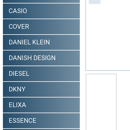
CASIO
COVER
DANIEL KLEIN
DANISH DESIGN
DIESEL
DKNY
ELIXA
ESSENCE