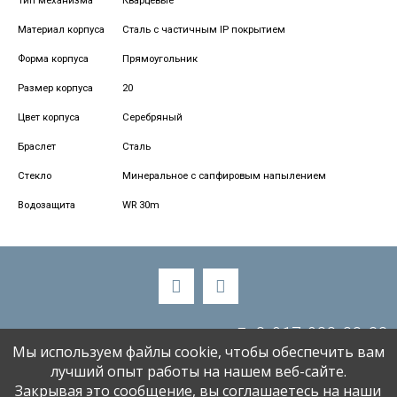
Тип механизма
Кварцевые
Материал корпуса
Сталь с частичным IP покрытием
Форма корпуса
Прямоугольник
Размер корпуса
20
Цвет корпуса
Серебряный
Браслет
Сталь
Стекло
Минеральное с сапфировым напылением
Водозащита
WR 30m
8-917-988-88-33
Мы используем файлы cookie, чтобы обеспечить вам
alenaski58@bk.ru
лучший опыт работы на нашем веб-сайте.
Закрывая это сообщение, вы соглашаетесь на наши