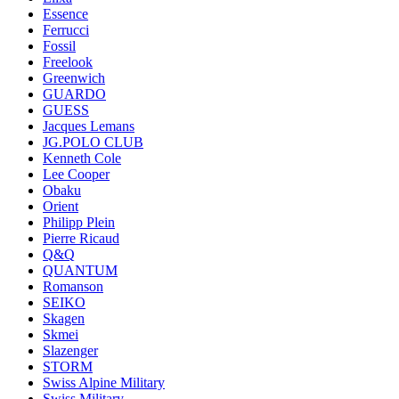
Essence
Ferrucci
Fossil
Freelook
Greenwich
GUARDO
GUESS
Jacques Lemans
JG.POLO CLUB
Kenneth Cole
Lee Cooper
Obaku
Orient
Philipp Plein
Pierre Ricaud
Q&Q
QUANTUM
Romanson
SEIKO
Skagen
Skmei
Slazenger
STORM
Swiss Alpine Military
Swiss Military