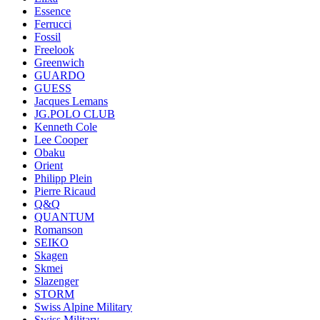
Essence
Ferrucci
Fossil
Freelook
Greenwich
GUARDO
GUESS
Jacques Lemans
JG.POLO CLUB
Kenneth Cole
Lee Cooper
Obaku
Orient
Philipp Plein
Pierre Ricaud
Q&Q
QUANTUM
Romanson
SEIKO
Skagen
Skmei
Slazenger
STORM
Swiss Alpine Military
Swiss Military