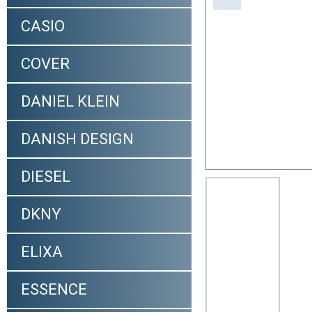
CASIO
COVER
DANIEL KLEIN
DANISH DESIGN
DIESEL
DKNY
ELIXA
ESSENCE