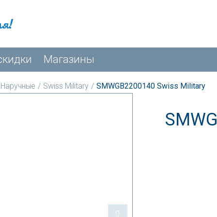
мя!
скидки
Магазины
Наручные
/
Swiss Military
/
SMWGB2200140 Swiss Military
SMWGB