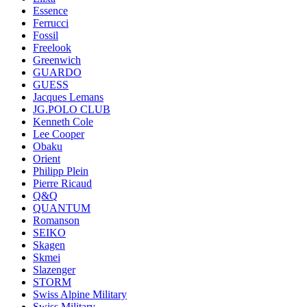
Essence
Ferrucci
Fossil
Freelook
Greenwich
GUARDO
GUESS
Jacques Lemans
JG.POLO CLUB
Kenneth Cole
Lee Cooper
Obaku
Orient
Philipp Plein
Pierre Ricaud
Q&Q
QUANTUM
Romanson
SEIKO
Skagen
Skmei
Slazenger
STORM
Swiss Alpine Military
Swiss Military