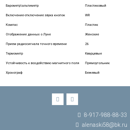
Барометр\альтиметр
Пластиковый
Включение-отключение звука кнопок
WR
Компас
Пластик
Отображение данных о Луне
Женские
Прием радиосигнала точного времени
26
Термометр
Кварцевые
Устойчивость к воздействию магнитного поля
Прямоугольник
Хронограф
Бежевый
8-917-988-88-33
alenaski58@bk.ru