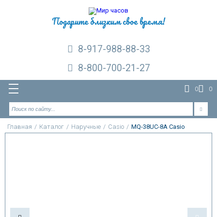
Подарите близким свое время!
8-917-988-88-33
8-800-700-21-27
0
0
Главная
/
Каталог
/
Наручные
/
Casio
/
MQ-38UC-8A Casio