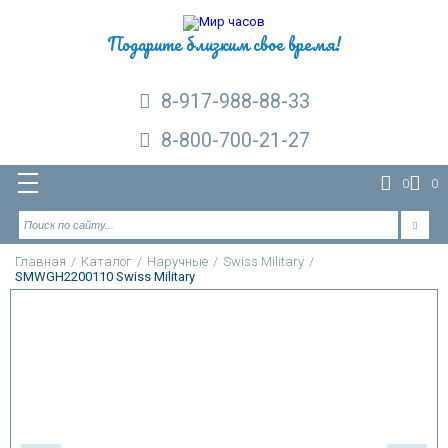
Подарите близким свое время!
8-917-988-88-33
8-800-700-21-27
0
0
Главная
/
Каталог
/
Наручные
/
Swiss Military
/
SMWGH2200110 Swiss Military