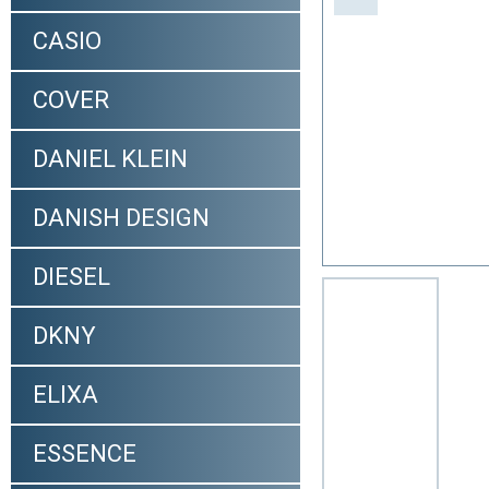
CASIO
COVER
DANIEL KLEIN
DANISH DESIGN
DIESEL
DKNY
ELIXA
ESSENCE