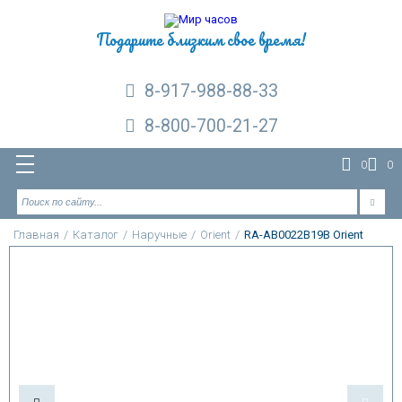
Подарите близким свое время!
8-917-988-88-33
8-800-700-21-27
0
0
Главная
/
Каталог
/
Наручные
/
Orient
/
RA-AB0022B19B Orient