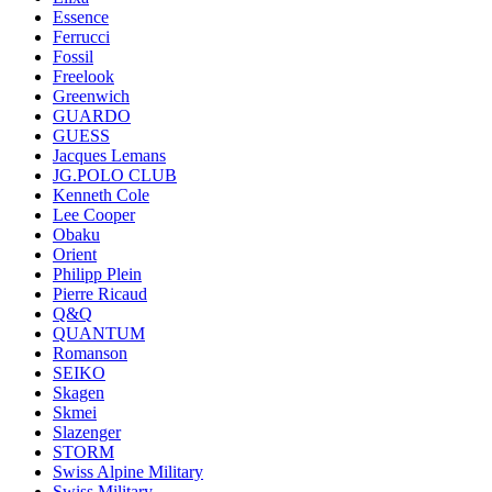
Essence
Ferrucci
Fossil
Freelook
Greenwich
GUARDO
GUESS
Jacques Lemans
JG.POLO CLUB
Kenneth Cole
Lee Cooper
Obaku
Orient
Philipp Plein
Pierre Ricaud
Q&Q
QUANTUM
Romanson
SEIKO
Skagen
Skmei
Slazenger
STORM
Swiss Alpine Military
Swiss Military