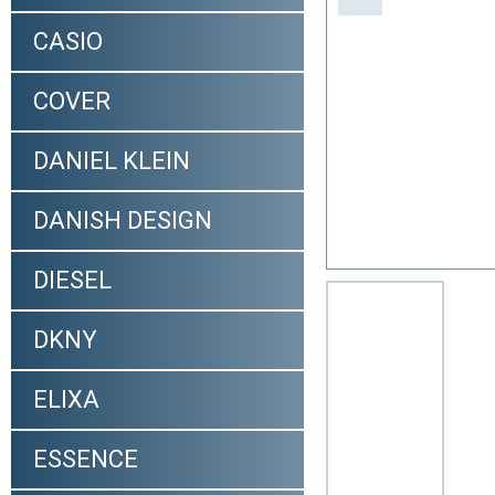
CASIO
COVER
DANIEL KLEIN
DANISH DESIGN
DIESEL
DKNY
ELIXA
ESSENCE