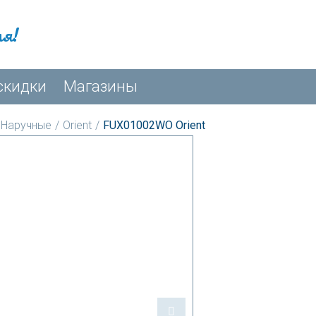
мя!
скидки
Магазины
Наручные
/
Orient
/
FUX01002WO Orient