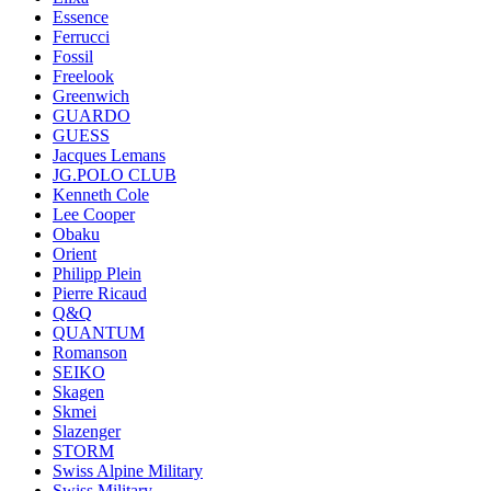
Essence
Ferrucci
Fossil
Freelook
Greenwich
GUARDO
GUESS
Jacques Lemans
JG.POLO CLUB
Kenneth Cole
Lee Cooper
Obaku
Orient
Philipp Plein
Pierre Ricaud
Q&Q
QUANTUM
Romanson
SEIKO
Skagen
Skmei
Slazenger
STORM
Swiss Alpine Military
Swiss Military