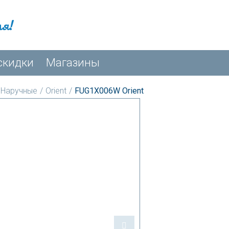
мя!
скидки
Магазины
Наручные
/
Orient
/
FUG1X006W Orient