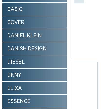
CASIO
COVER
DANIEL KLEIN
DANISH DESIGN
DIESEL
DKNY
ELIXA
ESSENCE