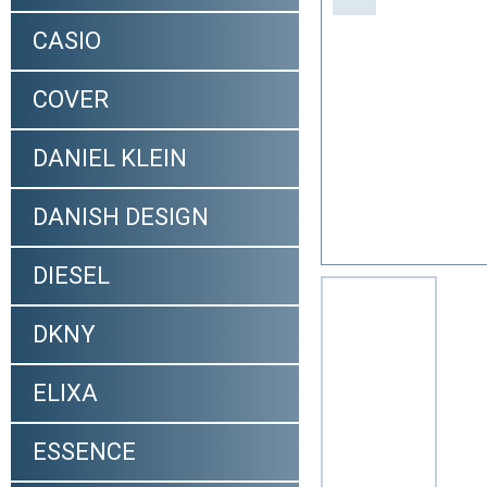
CASIO
COVER
DANIEL KLEIN
DANISH DESIGN
DIESEL
DKNY
ELIXA
ESSENCE