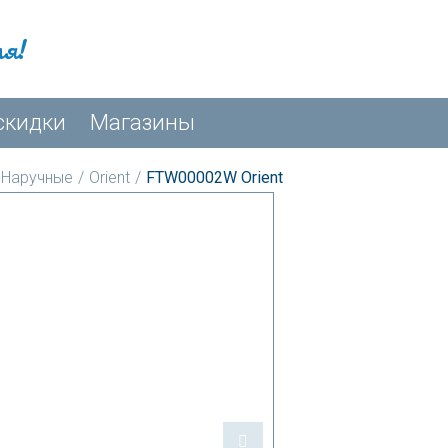
мя!
скидки
Магазины
Наручные
/
Orient
/
FTW00002W Orient