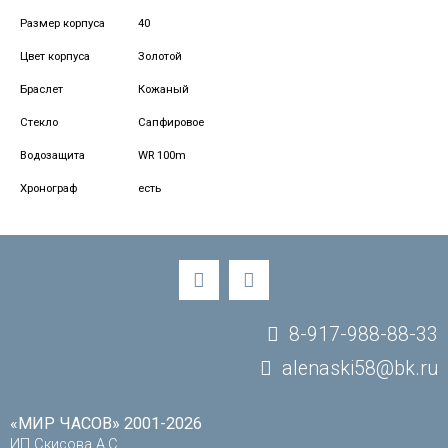
Размер корпуса
40
Цвет корпуса
Золотой
Браслет
Кожаный
Стекло
Сапфировое
Водозащита
WR 100m
Хронограф
есть
8-917-988-88-33
alenaski58@bk.ru
«МИР ЧАСОВ» 2001-2026
ИП Скисова А.С.