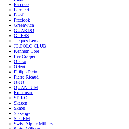
Essence
Ferrucci
Fossil
Freelook
Greenwich
GUARDO
GUESS
Jacques Lemans
JG.POLO CLUB
Kenneth Cole
Lee Cooper
Obaku
Orient
Philipp Plein
Pierre Ricaud
Q&Q
QUANTUM
Romanson
SEIKO
Skagen
Skmei
Slazenger
STORM
Swiss Alpine Military
Swiss Military