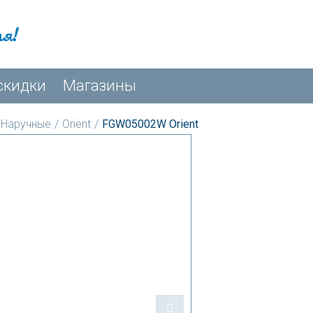
мя!
скидки
Магазины
Наручные
/
Orient
/
FGW05002W Orient