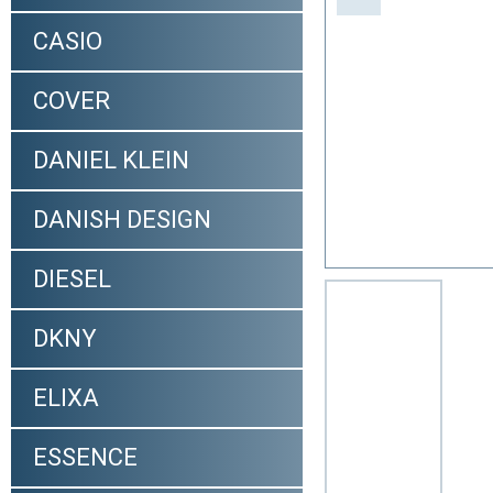
CASIO
COVER
DANIEL KLEIN
DANISH DESIGN
DIESEL
DKNY
ELIXA
ESSENCE