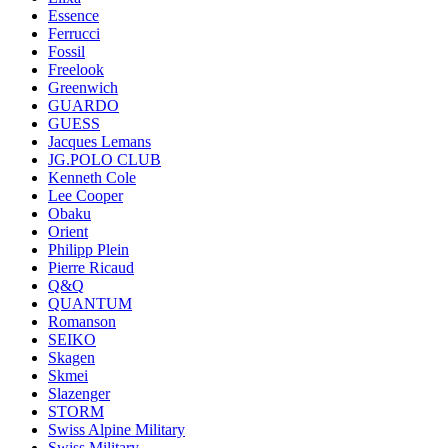
Essence
Ferrucci
Fossil
Freelook
Greenwich
GUARDO
GUESS
Jacques Lemans
JG.POLO CLUB
Kenneth Cole
Lee Cooper
Obaku
Orient
Philipp Plein
Pierre Ricaud
Q&Q
QUANTUM
Romanson
SEIKO
Skagen
Skmei
Slazenger
STORM
Swiss Alpine Military
Swiss Military