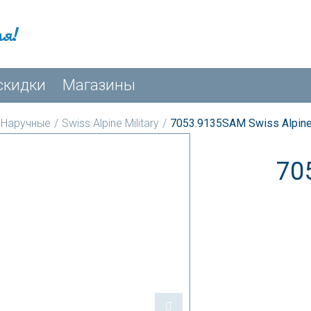
мя!
скидки
Магазины
Наручные
/
Swiss Alpine Military
/
7053.9135SAM Swiss Alpine 
70