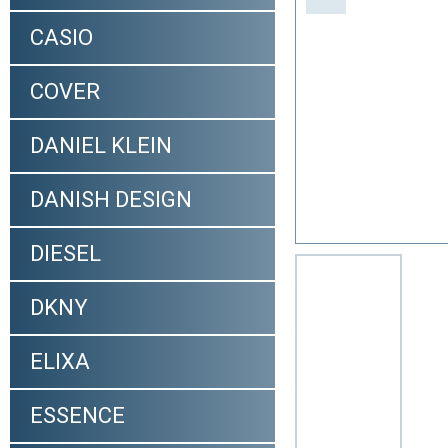
CASIO
COVER
DANIEL KLEIN
DANISH DESIGN
DIESEL
DKNY
ELIXA
ESSENCE