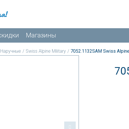
мя!
скидки
Магазины
Наручные
/
Swiss Alpine Military
/
7052.1132SAM Swiss Alpine
70