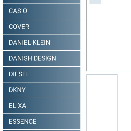
CASIO
COVER
DANIEL KLEIN
DANISH DESIGN
DIESEL
DKNY
ELIXA
ESSENCE