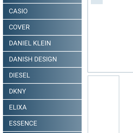
CASIO
COVER
DANIEL KLEIN
DANISH DESIGN
DIESEL
DKNY
ELIXA
ESSENCE