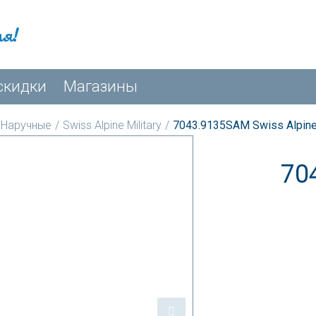
мя!
скидки
Магазины
Наручные
/
Swiss Alpine Military
/
7043.9135SAM Swiss Alpine
70