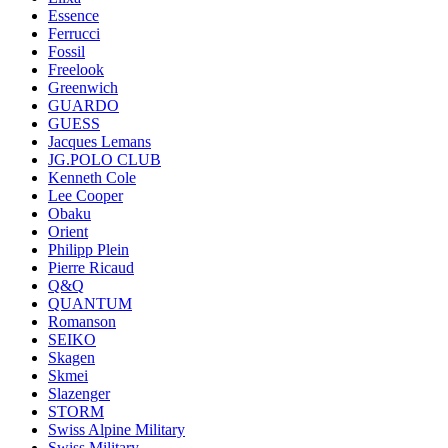
Essence
Ferrucci
Fossil
Freelook
Greenwich
GUARDO
GUESS
Jacques Lemans
JG.POLO CLUB
Kenneth Cole
Lee Cooper
Obaku
Orient
Philipp Plein
Pierre Ricaud
Q&Q
QUANTUM
Romanson
SEIKO
Skagen
Skmei
Slazenger
STORM
Swiss Alpine Military
Swiss Military