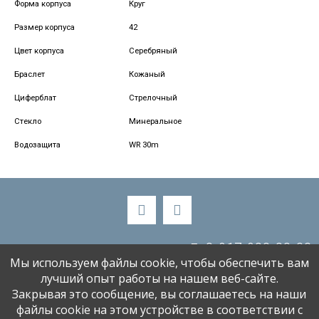
Форма корпуса
Круг
Размер корпуса
42
Цвет корпуса
Серебряный
Браслет
Кожаный
Циферблат
Стрелочный
Стекло
Минеральное
Водозащита
WR 30m
8-917-988-88-33
Мы используем файлы cookie, чтобы обеспечить вам
alenaski58@bk.ru
лучший опыт работы на нашем веб-сайте.
Закрывая это сообщение, вы соглашаетесь на наши
файлы cookie на этом устройстве в соответствии с
«МИР ЧАСОВ» 2001-2026