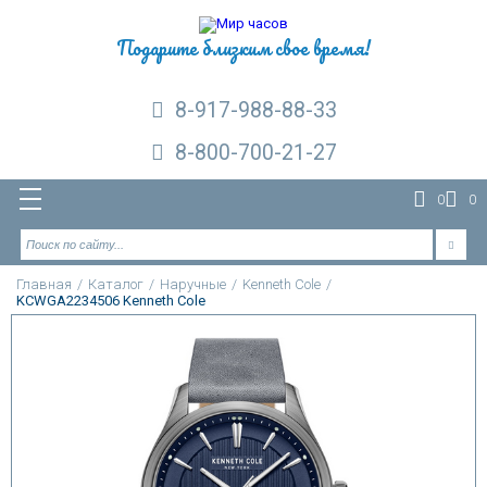
Подарите близким свое время!
8-917-988-88-33
8-800-700-21-27
0
0
Главная
/
Каталог
/
Наручные
/
Kenneth Cole
/
KCWGA2234506 Kenneth Cole