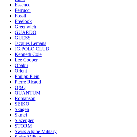
Essence
Ferrucci
Fossil
Freelook
Greenwich
GUARDO
GUESS
Jacques Lemans
JG.POLO CLUB
Kenneth Cole
Lee Cooper
Obaku
Orient
Philipp Plein
Pierre Ricaud
Q&Q
QUANTUM
Romanson
SEIKO
Skagen
Skmei
Slazenger
STORM
Swiss Alpine Military
Swiss Military