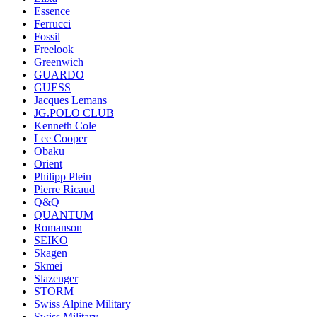
Essence
Ferrucci
Fossil
Freelook
Greenwich
GUARDO
GUESS
Jacques Lemans
JG.POLO CLUB
Kenneth Cole
Lee Cooper
Obaku
Orient
Philipp Plein
Pierre Ricaud
Q&Q
QUANTUM
Romanson
SEIKO
Skagen
Skmei
Slazenger
STORM
Swiss Alpine Military
Swiss Military