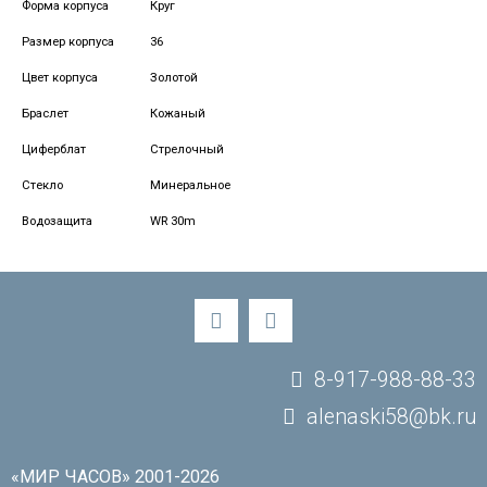
Форма корпуса
Круг
Размер корпуса
36
Цвет корпуса
Золотой
Браслет
Кожаный
Циферблат
Стрелочный
Стекло
Минеральное
Водозащита
WR 30m
8-917-988-88-33
alenaski58@bk.ru
«МИР ЧАСОВ» 2001-2026