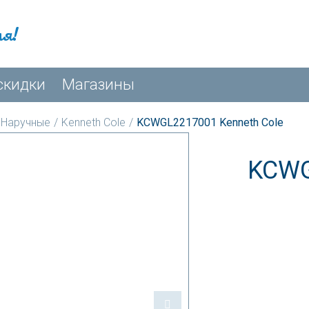
мя!
скидки
Магазины
Наручные
/
Kenneth Cole
/
KCWGL2217001 Kenneth Cole
KCWG