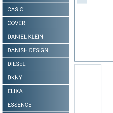
CASIO
COVER
DANIEL KLEIN
DANISH DESIGN
DIESEL
DKNY
ELIXA
ESSENCE