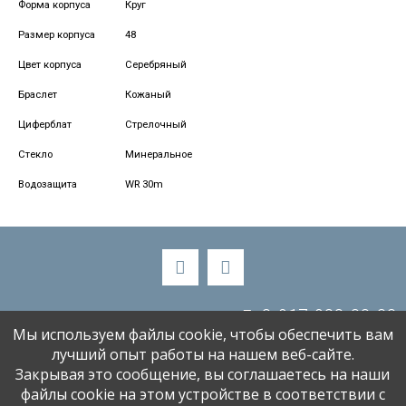
Форма корпуса
Круг
Размер корпуса
48
Цвет корпуса
Серебряный
Браслет
Кожаный
Циферблат
Стрелочный
Стекло
Минеральное
Водозащита
WR 30m
8-917-988-88-33
Мы используем файлы cookie, чтобы обеспечить вам
alenaski58@bk.ru
лучший опыт работы на нашем веб-сайте.
Закрывая это сообщение, вы соглашаетесь на наши
файлы cookie на этом устройстве в соответствии с
«МИР ЧАСОВ» 2001-2026