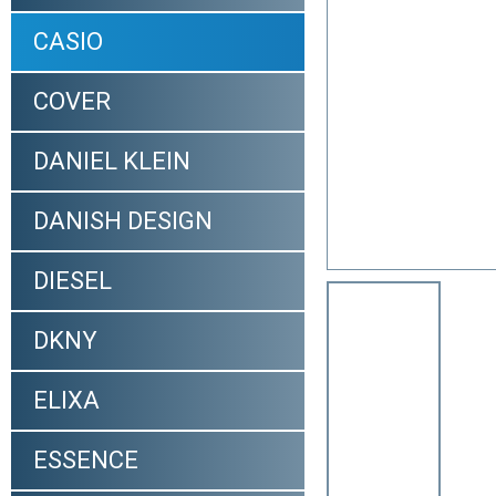
CASIO
COVER
DANIEL KLEIN
DANISH DESIGN
DIESEL
DKNY
ELIXA
ESSENCE