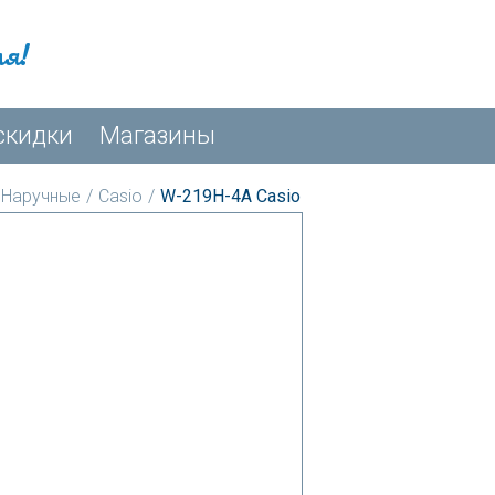
мя!
скидки
Магазины
Наручные
/
Casio
/
W-219H-4A Casio