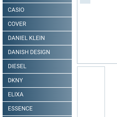
CASIO
COVER
DANIEL KLEIN
DANISH DESIGN
DIESEL
DKNY
ELIXA
ESSENCE