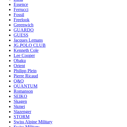
Essence
Ferrucci
Fossil
Freelook
Greenwich
GUARDO
GUESS
Jacques Lemans
JG.POLO CLUB
Kenneth Cole
Lee Cooper
Obaku
Orient
Philipp Plein
Pierre Ricaud
Q&Q
QUANTUM
Romanson
SEIKO
Skagen
Skmei
Slazenger
STORM
Swiss Alpine Military
Swiss Military