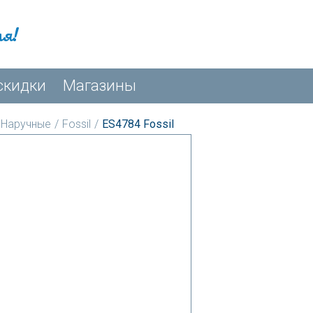
мя!
скидки
Магазины
Наручные
/
Fossil
/
ES4784 Fossil