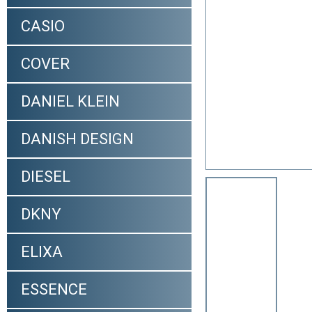
CASIO
COVER
DANIEL KLEIN
DANISH DESIGN
DIESEL
DKNY
ELIXA
ESSENCE