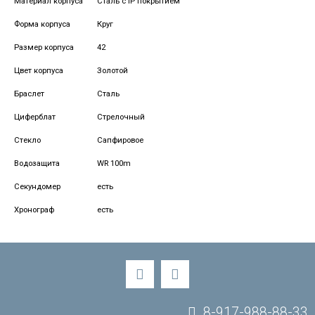
Материал корпуса
Сталь с IP покрытием
Форма корпуса
Круг
Размер корпуса
42
Цвет корпуса
Золотой
Браслет
Сталь
Циферблат
Стрелочный
Стекло
Сапфировое
Водозащита
WR 100m
Секундомер
есть
Хронограф
есть
8-917-988-88-33