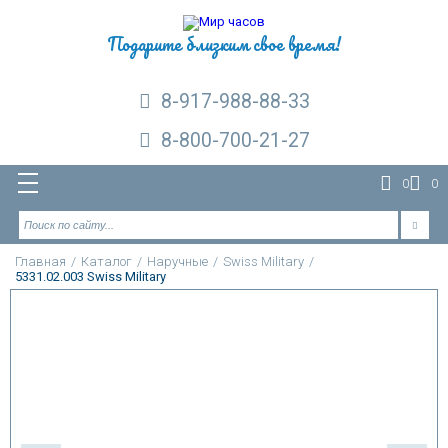
Подарите близким свое время!
8-917-988-88-33
8-800-700-21-27
0
0
Главная
/
Каталог
/
Наручные
/
Swiss Military
/
5331.02.003 Swiss Military