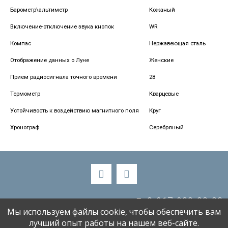
Барометр\альтиметр
Кожаный
Включение-отключение звука кнопок
WR
Компас
Нержавеющая сталь
Отображение данных о Луне
Женские
Прием радиосигнала точного времени
28
Термометр
Кварцевые
Устойчивость к воздействию магнитного поля
Круг
Хронограф
Серебряный
8-917-988-88-33
Мы используем файлы cookie, чтобы обеспечить вам
alenaski58@bk.ru
лучший опыт работы на нашем веб-сайте.