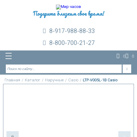
Подарите близким свое время!
8-917-988-88-33
8-800-700-21-27
0
0
Главная
/
Каталог
/
Наручные
/
Casio
/
LTP-V005L-1B Casio