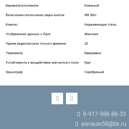
Барометр\альтиметр
Кожаный
Включение-отключение звука кнопок
WR 30m
Компас
Нержавеющая сталь
Отображение данных о Луне
Женские
Прием радиосигнала точного времени
25
Термометр
Кварцевые
Устойчивость к воздействию магнитного поля
Круг
Хронограф
Серебряный
8-917-988-88-33
alenaski58@bk.ru