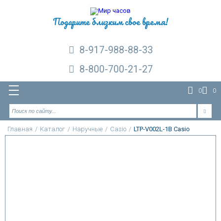
Подарите близким свое время!
8-917-988-88-33
8-800-700-21-27
0
0
Главная
/
Каталог
/
Наручные
/
Casio
/
LTP-V002L-1B Casio