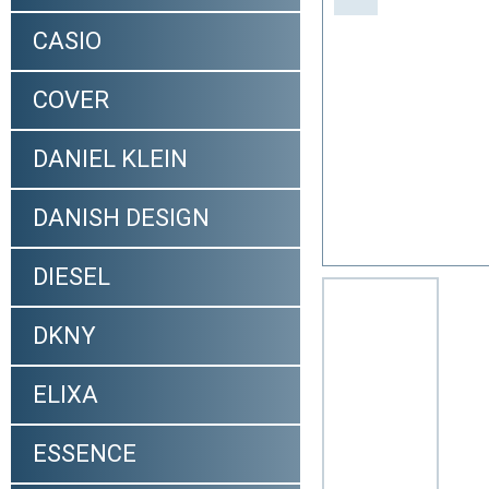
CASIO
COVER
DANIEL KLEIN
DANISH DESIGN
DIESEL
DKNY
ELIXA
ESSENCE