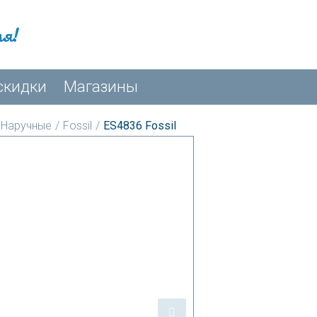
мя!
скидки
Магазины
Наручные
/
Fossil
/
ES4836 Fossil