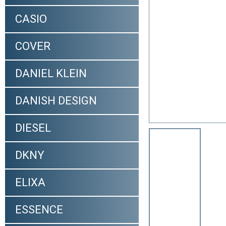
CASIO
COVER
DANIEL KLEIN
DANISH DESIGN
DIESEL
DKNY
ELIXA
ESSENCE