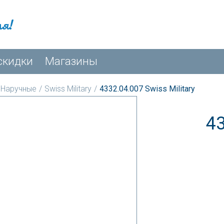
мя!
скидки
Магазины
Наручные
/
Swiss Military
/
4332.04.007 Swiss Military
4