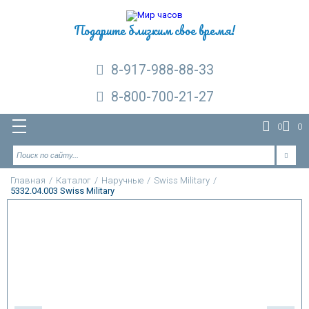
Подарите близким свое время!
8-917-988-88-33
8-800-700-21-27
0
0
Главная
/
Каталог
/
Наручные
/
Swiss Military
/
5332.04.003 Swiss Military