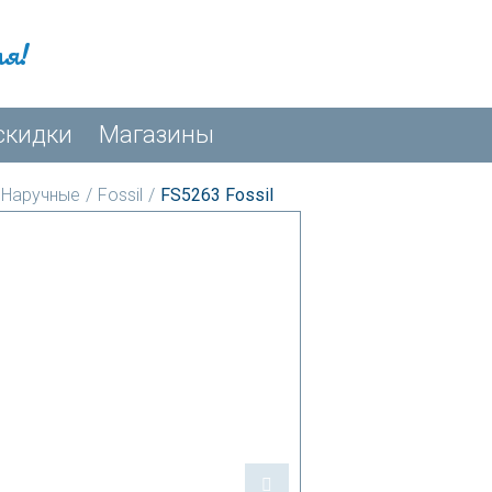
мя!
скидки
Магазины
Наручные
/
Fossil
/
FS5263 Fossil