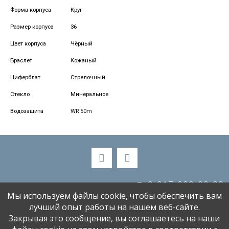
Форма корпуса
Круг
Размер корпуса
36
Цвет корпуса
Чёрный
Браслет
Кожаный
Циферблат
Стрелочный
Стекло
Минеральное
Водозащита
WR 50m
8-917-988-88-33
Мы используем файлы cookie, чтобы обеспечить вам
alenaski58@bk.ru
лучший опыт работы на нашем веб-сайте.
Закрывая это сообщение, вы соглашаетесь на наши