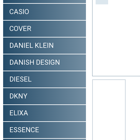
CASIO
COVER
DANIEL KLEIN
DANISH DESIGN
DIESEL
DKNY
ELIXA
ESSENCE