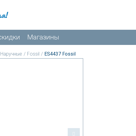
мя!
скидки
Магазины
Наручные
/
Fossil
/
ES4437 Fossil