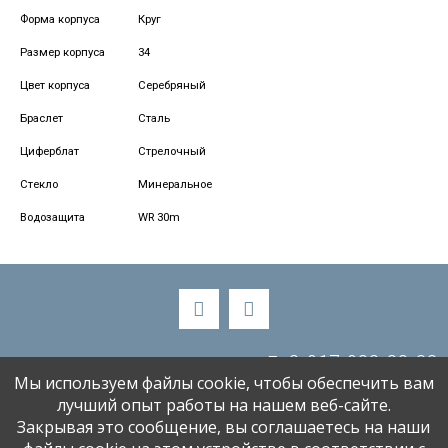
Форма корпуса
Круг
Размер корпуса
34
Цвет корпуса
Серебряный
Браслет
Сталь
Циферблат
Стрелочный
Стекло
Минеральное
Водозащита
WR 30m
8-917-988-88-33
Мы используем файлы cookie, чтобы обеспечить вам
alenaski58@bk.ru
лучший опыт работы на нашем веб-сайте.
Закрывая это сообщение, вы соглашаетесь на наши