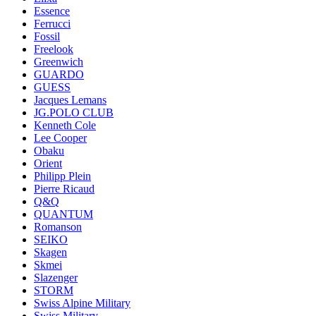
Essence
Ferrucci
Fossil
Freelook
Greenwich
GUARDO
GUESS
Jacques Lemans
JG.POLO CLUB
Kenneth Cole
Lee Cooper
Obaku
Orient
Philipp Plein
Pierre Ricaud
Q&Q
QUANTUM
Romanson
SEIKO
Skagen
Skmei
Slazenger
STORM
Swiss Alpine Military
Swiss Military