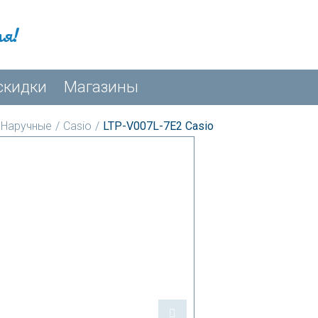
мя!
скидки
Магазины
Наручные
/
Casio
/
LTP-V007L-7E2 Casio