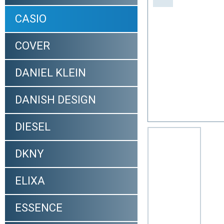
CASIO
COVER
DANIEL KLEIN
DANISH DESIGN
DIESEL
DKNY
ELIXA
ESSENCE