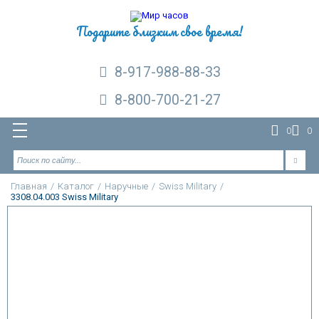
Подарите близким свое время!
8-917-988-88-33
8-800-700-21-27
0
0
Главная
/
Каталог
/
Наручные
/
Swiss Military
/
3308.04.003 Swiss Military